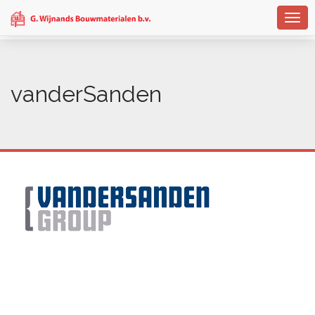
Togg
navig
vanderSanden